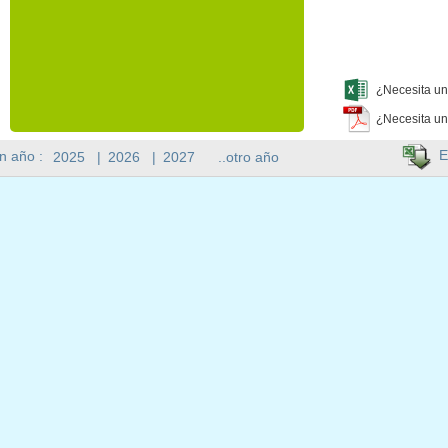
¿Necesita un
¿Necesita un
E
n año :
2025
|
2026
|
2027
..otro año