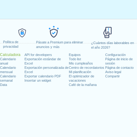
Política de
Pásate a Premium para eliminar
¿Cuántos días laborables en
privacidad
anuncios y más
el año 2026?
Calculadora
API for developers
Equipos
Configuración
Calendario
Exportación estándar de
Todo list
Página de inicio de
anual
Excel
Mis cumpleaños
sesión
Calendario
Exportación personalizada de
Centro de recordatorios
Página de contacto
mensual
Excel
Mi planificación
Aviso legal
Calendario
Exportar calendario PDF
El optimizador de
Compartir
semanal
Insertar un widget
vacaciones
Data
Café de la mañana