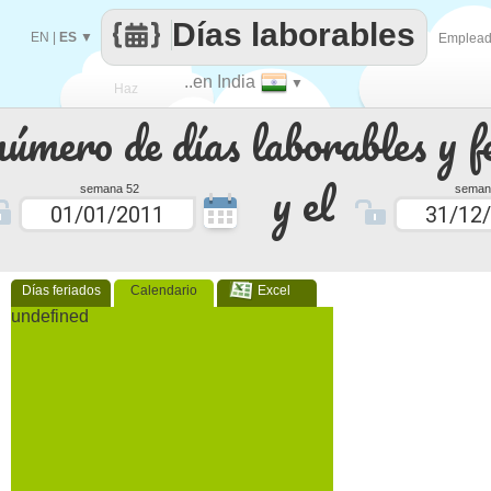
Días laborables
EN
|
ES
▼
Emplea
..en India
▼
Haz
número de días laborables y f
que
y el
semana 52
seman
Días feriados
Calendario
Excel
undefined