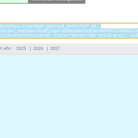
n año :
2025
|
2026
|
2027