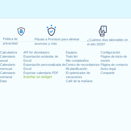
Política de
Pásate a Premium para eliminar
¿Cuántos días laborables en
privacidad
anuncios y más
el año 2026?
Calculadora
API for developers
Equipos
Configuración
Calendario
Exportación estándar de
Todo list
Página de inicio de
anual
Excel
Mis cumpleaños
sesión
Calendario
Exportación personalizada de
Centro de recordatorios
Página de contacto
mensual
Excel
Mi planificación
Aviso legal
Calendario
Exportar calendario PDF
El optimizador de
Compartir
Insertar un widget
semanal
vacaciones
Data
Café de la mañana