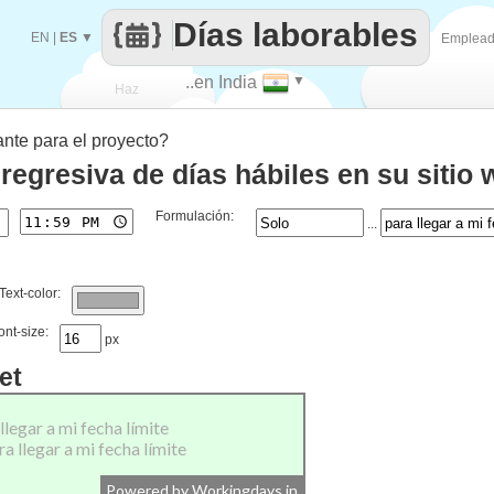
Días laborables
EN
|
ES
▼
Emplea
..en India
▼
Haz
ante para el proyecto?
que
regresiva de días hábiles en su sitio
Formulación:
...
Text-color:
ont-size:
px
et