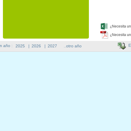
¿Necesita un
¿Necesita un
E
n año :
2025
|
2026
|
2027
..otro año