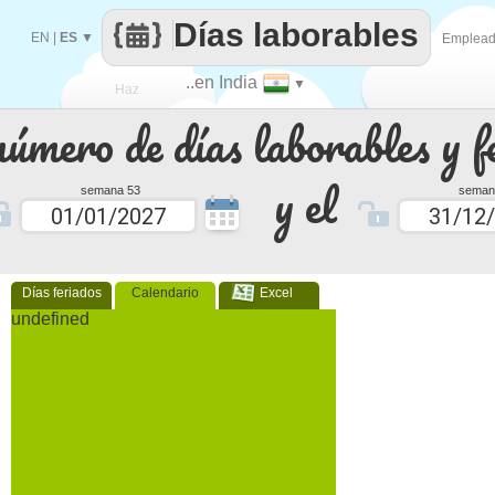
Días laborables
EN
|
ES
▼
Emplea
..en India
▼
Haz
número de días laborables y f
que
y el
semana 53
seman
Días feriados
Calendario
Excel
undefined