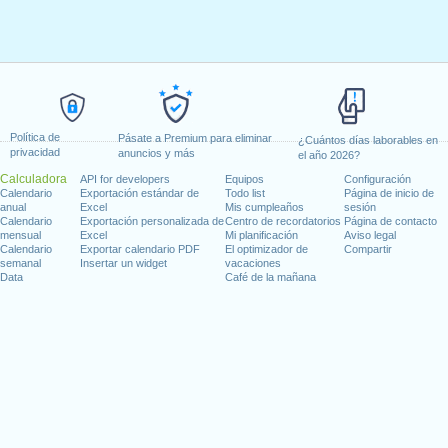
Política de
Pásate a Premium para eliminar
¿Cuántos días laborables en
privacidad
anuncios y más
el año 2026?
Calculadora
API for developers
Equipos
Configuración
Calendario
Exportación estándar de
Todo list
Página de inicio de
anual
Excel
Mis cumpleaños
sesión
Calendario
Exportación personalizada de
Centro de recordatorios
Página de contacto
mensual
Excel
Mi planificación
Aviso legal
Calendario
Exportar calendario PDF
El optimizador de
Compartir
semanal
Insertar un widget
vacaciones
Data
Café de la mañana