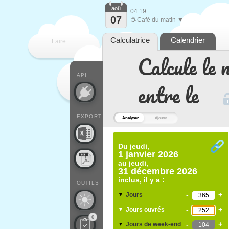
aoû
04:19
07
☕
Café du matin ▼
Calculatrice
Calendrier
Faire
Calcule le 
que
API
entre le
EXPORT
Analyser
Ajouter
Du
jeudi,
1 janvier 2026
au
jeudi,
31 décembre 2026
inclus, il y a :
OUTILS
-
+
Jours
▼
-
+
Jours ouvrés
▼
0
-
+
Jours de week-end
▼