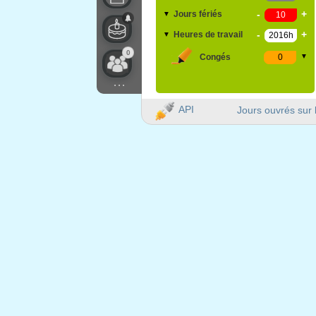
-
+
Jours fériés
▼
-
+
Heures de travail
▼
0
Congés
▼
...
API
Jours ouvrés sur 