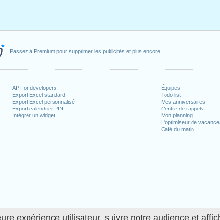
Passez à Premium pour supprimer les publicités et plus encore
API for developers
Équipes
Export Excel standard
Todo list
Export Excel personnalisé
Mes anniversaires
Export calendrier PDF
Centre de rappels
Intégrer un widget
Mon planning
L'optimiseur de vacance
Café du matin
ure expérience utilisateur, suivre notre audience et affic