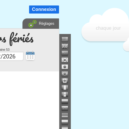
Connexion
Réglages
chaque jour
s fériés
ine 53