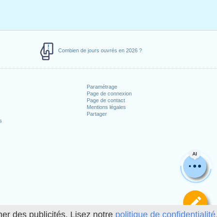
Combien de jours ouvrés en 2026 ?
Paramétrage
Page de connexion
Page de contact
Mentions légales
Partager
s
AI
Dé
her des publicités. Lisez notre
politique de confidentialité