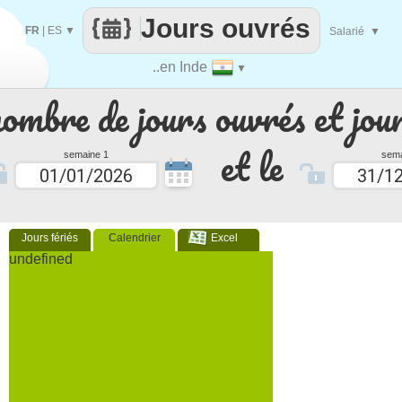
Jours ouvrés
FR
|
ES
▼
Salarié
▼
..en Inde
▼
nombre de jours ouvrés et jour
et le
semaine 1
sema
Jours fériés
Calendrier
Excel
undefined