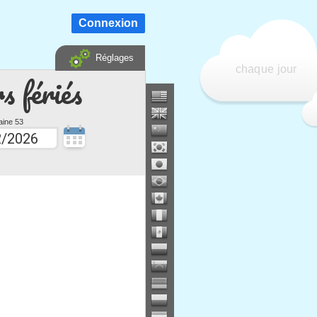
Connexion
Réglages
chaque jour
s fériés
ine 53