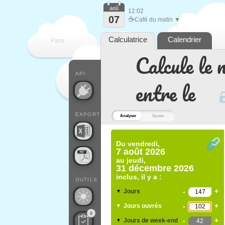
aoû
12:02
07
☕
Café du matin ▼
Calculatrice
Calendrier
Faire
Calcule le 
que
API
entre le
EXPORT
Analyser
Ajouter
Du
vendredi,
7 août 2026
au
jeudi,
31 décembre 2026
inclus, il y a :
OUTILS
-
+
Jours
▼
-
+
Jours ouvrés
▼
0
-
+
Jours de week-end
▼