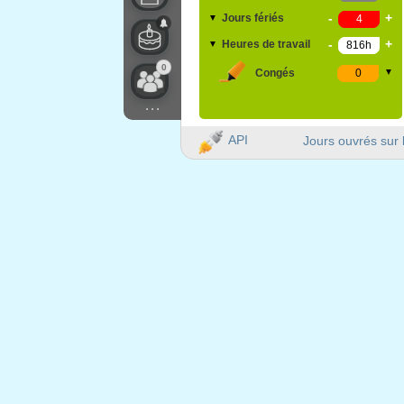
-
+
Jours fériés
▼
-
+
Heures de travail
▼
0
Congés
▼
...
API
Jours ouvrés sur 