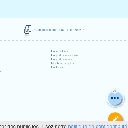
Combien de jours ouvrés en 2026 ?
Paramétrage
Page de connexion
Page de contact
Mentions légales
Partager
s
AI
Dé
her des publicités. Lisez notre
politique de confidentialité