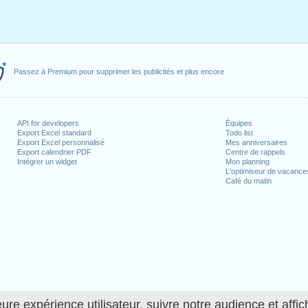
Passez à Premium pour supprimer les publicités et plus encore
API for developers
Équipes
Export Excel standard
Todo list
Export Excel personnalisé
Mes anniversaires
Export calendrier PDF
Centre de rappels
Intégrer un widget
Mon planning
L'optimiseur de vacance
Café du matin
ure expérience utilisateur, suivre notre audience et affic