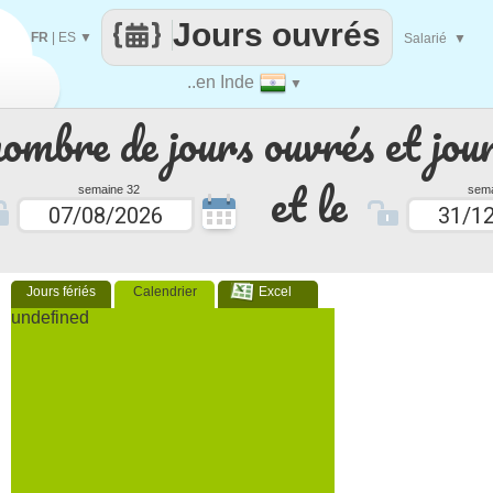
Jours ouvrés
FR
|
ES
▼
Salarié
▼
..en Inde
▼
nombre de jours ouvrés et jour
et le
semaine 32
sema
Jours fériés
Calendrier
Excel
undefined