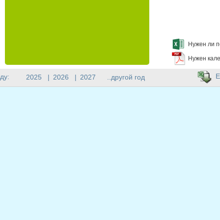
Нужен ли п
Нужен кале
E
ду:
2025
|
2026
|
2027
..другой год