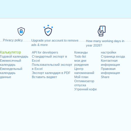
Privacy policy
Upgrade your account to remove
How many working days in
ads & more
year 2026?
Калькулятор
API for developers
Команды
настройки
Годовой календарь
Стандартный экспорт в
Todo list
Страница входа
Ежемесячный
Excel
мои дни
Контактная
календарь
Пользовательский экспорт
рождения
информация
Еженедельный
в Excel
Центр
Правовая
календарь
Экспорт календаря в PDF
напоминаний
информация
данные
Вставить виджет
Мой план
Share
Оптимизатор
отпуска
Утренний кофе