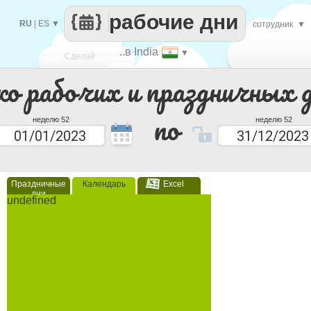
рабочие дни
RU
|
ES
▼
сотрудник
▼
..в India
▼
Сделай
ко рабочих и праздничных 
каждый
по
неделю 52
неделю 52
Праздничные
Календарь
Excel
дни
undefined