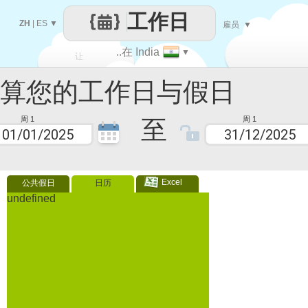
工作日
ZH
|
ES
▼
雇员
▼
..在 India
▼
让
您的工作日与假日
每一天
至
周 1
周 1
Excel
公共假日
日历
undefined