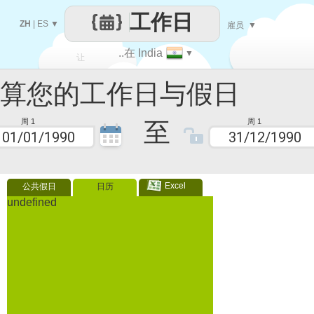
工作日
ZH
|
ES
▼
雇员
▼
..在 India
▼
让
您的工作日与假日
每一天
至
周 1
周 1
Excel
公共假日
日历
undefined