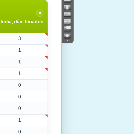
×
India, días feriados
3
...
1
1
1
0
0
0
1
0