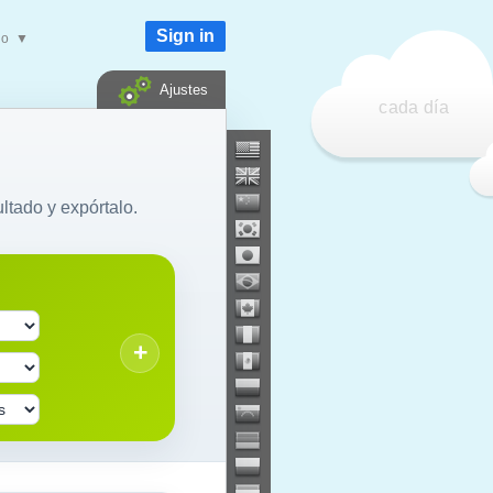
Sign in
do
▼
Ajustes
cada día
ltado y expórtalo.
+