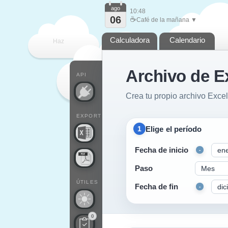
ago
10:48
06
☕
Café de la mañana ▼
Calculadora
Calendario
Haz
Archivo de E
que
API
Crea tu propio archivo Excel
EXPORT
Elige el período
1
Fecha de inicio
-
Paso
ÚTILES
Fecha de fin
-
0