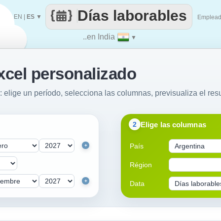
Días laborables
EN
|
ES
▼
Emplea
..en India
▼
xcel personalizado
: elige un período, selecciona las columnas, previsualiza el resu
Elige las columnas
2
País
+
Région
+
Data