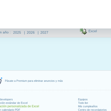
Excel
n año :
2025
|
2026
|
2027
Pásate a Premium para eliminar anuncios y más
 developers
Equipos
ción estándar de Excel
Todo list
ación personalizada de Excel
Mis cumpleaños
r calendario PDF
Centro de recordatorios