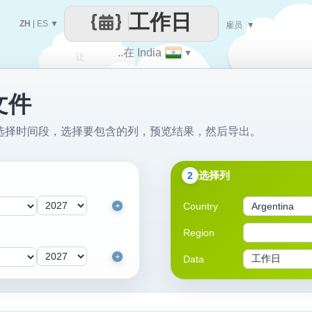
工作日
ZH
|
ES
▼
雇员
▼
..在 India
▼
让
文件
每一天
文件：选择时间段，选择要包含的列，预览结果，然后导出。
选择列
2
Country
+
Region
+
Data