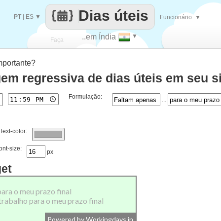
Dias úteis
PT
|
ES
▼
Funcionário
▼
..em Índia
▼
Faça
mportante?
cada
em regressiva de dias úteis em seu si
Formulação:
...
Text-color:
ont-size:
px
get