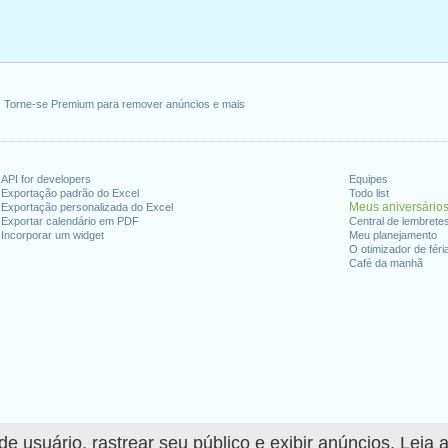
Torne-se Premium para remover anúncios e mais
API for developers
Equipes
Exportação padrão do Excel
Todo list
Meus aniversário
Exportação personalizada do Excel
Exportar calendário em PDF
Central de lembrete
Incorporar um widget
Meu planejamento
O otimizador de féri
Café da manhã
 usuário, rastrear seu público e exibir anúncios. Leia