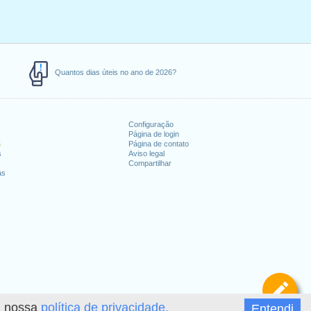
Quantos dias úteis no ano de 2026?
Configuração
Página de login
s
Página de contato
s
Aviso legal
Compartilhar
as
De
 a nossa
política de privacidade.
Entendi