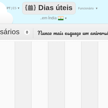
Dias úteis
PT
|
ES
▼
Funcionário
▼
..em Índia
▼
sários
Nunca mais esqueça um aniversá
0