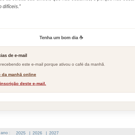
 difíceis.”
Tenha um bom dia ☕
ias de e-mail
 recebendo este e-mail porque ativou o café da manhã.
é da manhã online
inscrição deste e-mail.
 ano :
2025
|
2026
|
2027