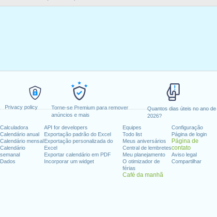
Privacy policy
Torne-se Premium para remover
Quantos dias úteis no ano de
anúncios e mais
2026?
Calculadora
API for developers
Equipes
Configuração
Calendário anual
Exportação padrão do Excel
Todo list
Página de login
Página de
Calendário mensal
Exportação personalizada do
Meus aniversários
contato
Calendário
Excel
Central de lembretes
semanal
Exportar calendário em PDF
Meu planejamento
Aviso legal
Dados
Incorporar um widget
O otimizador de
Compartilhar
férias
Café da manhã