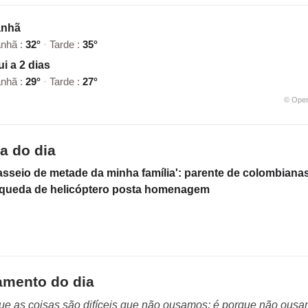
nhã
nhã :
32°
·
Tarde :
35°
i a 2 dias
nhã :
29°
·
Tarde :
27°
© Ope
ia do dia
asseio de metade da minha família': parente de colombiana
queda de helicóptero posta homenagem
amento do dia
ue as coisas são difíceis que não ousamos; é porque não ous