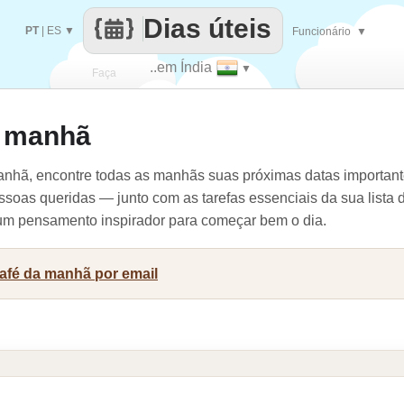
Dias úteis
PT
|
ES
▼
Funcionário
▼
..em Índia
▼
Faça
a manhã
cada
nhã, encontre todas as manhãs suas próximas datas importante
ssoas queridas — junto com as tarefas essenciais da sua lista 
e um pensamento inspirador para começar bem o dia.
café da manhã por email