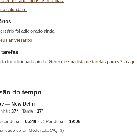
ara vê-los aqui todas as manhãs.
eu calendário
ários
rsário foi adicionado ainda.
eus aniversários
 tarefas
fa foi adicionada ainda.
Gerencie sua lista de tarefas para vê-la aqui
isão do tempo
ay — New Delhi
nhã :
37°
·
Tarde :
37°
scer do sol :
05:46
·
🌙 Pôr do sol :
19:06
alidade do ar: Moderada (AQI 3)