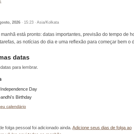
ã
gosto, 2026
· 15:23 · Asia/Kolkata
 manhã está pronto: datas importantes, previsão do tempo de ho
 tarefas, as notícias do dia e uma reflexão para começar bem o d
imas datas
datas para lembrar.
s
Independence Day
ndhi's Birthday
eu calendário
e folga pessoal foi adicionado ainda.
Adicione seus dias de folga ao