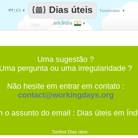
Dias úteis
PT
|
ES
▼
Funcionário
▼
..em Índia
▼
Faça
cada
Uma sugestão ?
Uma pergunta ou uma irregularidade ?
Não hesite em entrar em contato :
contact@workingdays.org
 o assunto do email : Dias úteis em Índ
Senhor Dias úteis