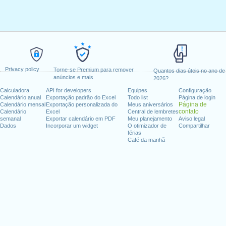
Privacy policy
Torne-se Premium para remover
Quantos dias úteis no ano de
anúncios e mais
2026?
Calculadora
API for developers
Equipes
Configuração
Calendário anual
Exportação padrão do Excel
Todo list
Página de login
Página de
Calendário mensal
Exportação personalizada do
Meus aniversários
contato
Calendário
Excel
Central de lembretes
semanal
Exportar calendário em PDF
Meu planejamento
Aviso legal
Dados
Incorporar um widget
O otimizador de
Compartilhar
férias
Café da manhã