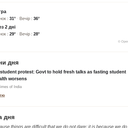
тра
нок :
31°
·
Вечір :
36°
з 2 дні
нок :
29°
·
Вечір :
28°
© Ope
ни дня
tudent protest: Govt to hold fresh talks as fasting student
ealth worsens
imes of India
ттю
а дня
ecause things are difficult that we do not dare; it is because we do