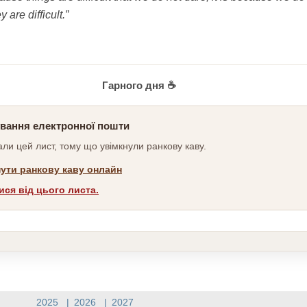
y are difficult.”
Гарного дня ☕
вання електронної пошти
ли цей лист, тому що увімкнули ранкову каву.
ути ранкову каву онлайн
ися від цього листа.
2025
|
2026
|
2027