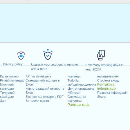
Privacy policy
Upgrade your account to remove
How many working days in
ads & more
year 2026?
Калькулятор
API for developers
Команди
налаштування
Річний календар
Стандартний експорт в
Todo list
Сторінка входу
Контактна
Місячний
Excel
мої дні народження
інформація
календар
Користувацький експорт в
Центр нагадувань
Тижневий
Excel
Мій план
Правова інформація
календар
Експорт календаря в PDF
Оптимізатор
Share
Дані
Вставити віджет
відпустки
Ранкова кава