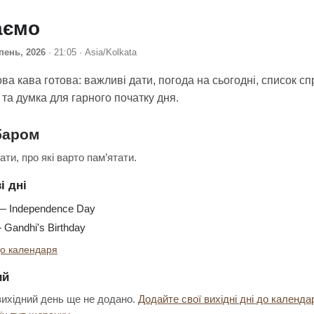
аємо
пень, 2026
· 21:05 · Asia/Kolkata
а кава готова: важливі дати, погода на сьогодні, список сп
та думка для гарного початку дня.
баром
ти, про які варто пам’ятати.
і дні
 Independence Day
Gandhi's Birthday
о календаря
ий
ихідний день ще не додано.
Додайте свої вихідні дні до календа