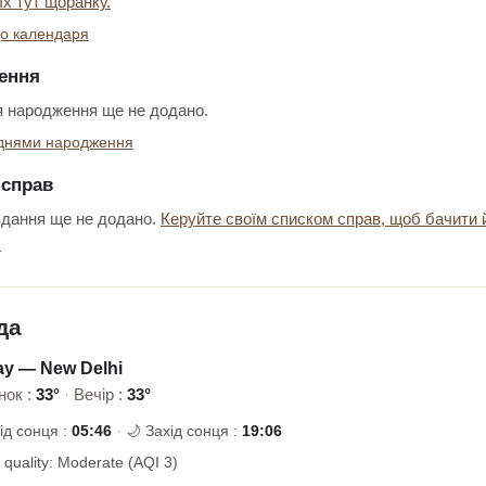
їх тут щоранку.
о календаря
ення
 народження ще не додано.
 днями народження
 справ
дання ще не додано.
Керуйте своїм списком справ, щоб бачити 
.
да
ay — New Delhi
нок :
33°
·
Вечір :
33°
ід сонця :
05:46
·
🌙 Захід сонця :
19:06
r quality: Moderate (AQI 3)