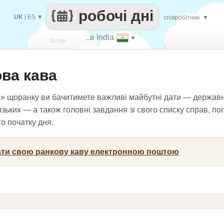
робочі дні
UK
|
ES
▼
співробітник
▼
..в India
▼
Зроби
ва кава
кожен
» щоранку ви бачитимете важливі майбутні дати — державні
зьких — а також головні завдання зі свого списку справ, пог
о початку дня.
вати свою ранкову каву електронною поштою