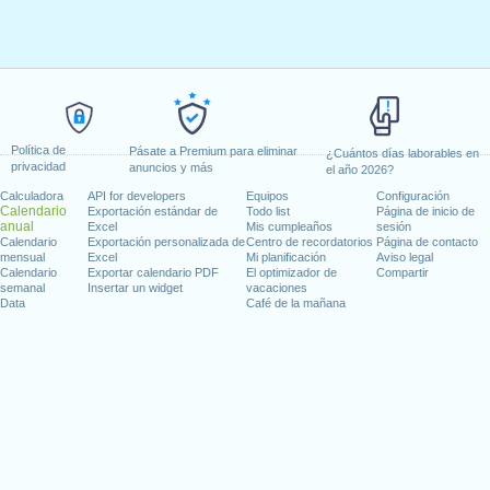
Política de
Pásate a Premium para eliminar
¿Cuántos días laborables en
privacidad
anuncios y más
el año 2026?
Calculadora
API for developers
Equipos
Configuración
Calendario
Exportación estándar de
Todo list
Página de inicio de
anual
Excel
Mis cumpleaños
sesión
Calendario
Exportación personalizada de
Centro de recordatorios
Página de contacto
mensual
Excel
Mi planificación
Aviso legal
Calendario
Exportar calendario PDF
El optimizador de
Compartir
semanal
Insertar un widget
vacaciones
Data
Café de la mañana