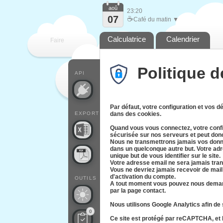
aoû
23:20
07
☕
Café du matin ▼
Calculatrice
Calendrier
Faire
Politique d
que
API
Par défaut, votre configuration et vos 
EXPORT
dans des cookies.
Quand vous vous connectez, votre config
sécurisée sur nos serveurs et peut don
Nous ne transmettrons jamais vos donn
dans un quelconque autre but. Votre adr
unique but de vous identifier sur le site.
Votre adresse email ne sera jamais tran
Vous ne devriez jamais recevoir de mail 
d'activation du compte.
OUTILS
A tout moment vous pouvez nous deman
par la page contact.
Nous utilisons Google Analytics afin de
0
Ce site est protégé par reCAPTCHA, et le