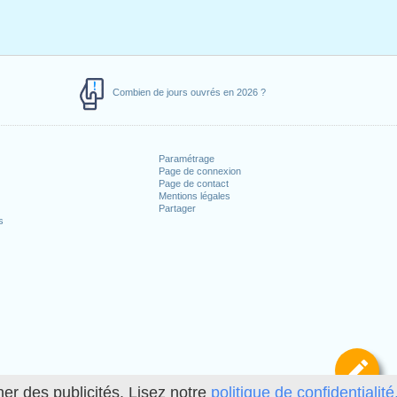
Combien de jours ouvrés en 2026 ?
Paramétrage
Page de connexion
Page de contact
Mentions légales
Partager
s
Dé
her des publicités. Lisez notre
politique de confidentialité