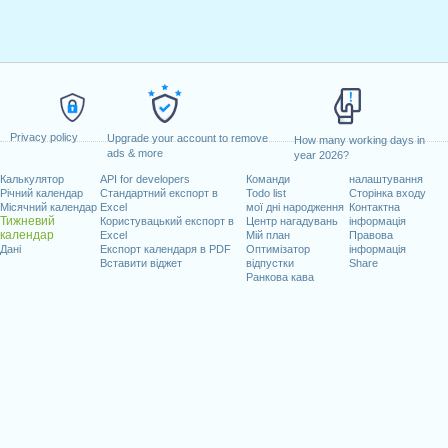
Privacy policy
Upgrade your account to remove
How many working days in
ads & more
year 2026?
Калькулятор
API for developers
Команди
налаштування
Річний календар
Стандартний експорт в
Todo list
Сторінка входу
Місячний календар
Excel
мої дні народження
Контактна
Тижневий
Користувацький експорт в
Центр нагадувань
інформація
календар
Excel
Мій план
Правова
Дані
Експорт календаря в PDF
Оптимізатор
інформація
Вставити віджет
відпустки
Share
Ранкова кава