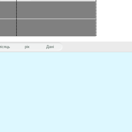
місяць
рік
Дані