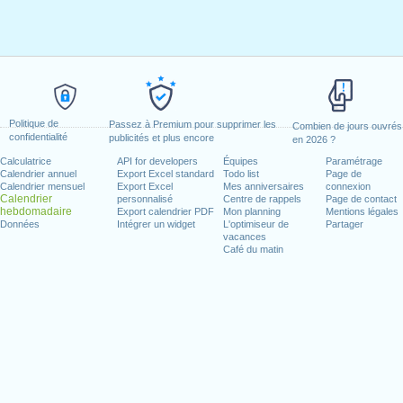
Politique de
Passez à Premium pour supprimer les
Combien de jours ouvrés
confidentialité
publicités et plus encore
en 2026 ?
Calculatrice
API for developers
Équipes
Paramétrage
Calendrier annuel
Export Excel standard
Todo list
Page de
Calendrier mensuel
Export Excel
Mes anniversaires
connexion
Calendrier
personnalisé
Centre de rappels
Page de contact
hebdomadaire
Export calendrier PDF
Mon planning
Mentions légales
Données
Intégrer un widget
L'optimiseur de
Partager
vacances
Café du matin