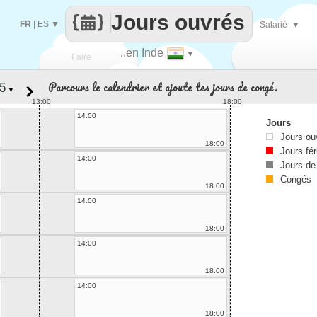
Jours ouvrés
FR
|
ES
▼
Salarié
▼
..en Inde
▼
Faire
Parcours le calendrier et ajoute tes jours de congé.
▼
que
13:00
18:00
14:00
Jours
Jours ou
18:00
Jours fér
14:00
Jours de
Congés
18:00
14:00
18:00
14:00
18:00
14:00
18:00