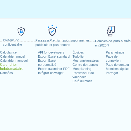
Politique de
Passez à Premium pour supprimer les
Combien de jours ouvrés
confidentialité
publicités et plus encore
en 2026 ?
Calculatrice
API for developers
Équipes
Paramétrage
Calendrier annuel
Export Excel standard
Todo list
Page de
Calendrier mensuel
Export Excel
Mes anniversaires
connexion
Calendrier
personnalisé
Centre de rappels
Page de contact
hebdomadaire
Export calendrier PDF
Mon planning
Mentions légales
Données
Intégrer un widget
L'optimiseur de
Partager
vacances
Café du matin