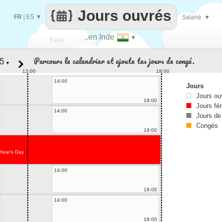
Jours ouvrés
FR
|
ES
▼
Salarié
▼
..en Inde
▼
Faire
Parcours le calendrier et ajoute tes jours de congé.
▼
que
13:00
18:00
14:00
Jours
Jours ou
18:00
Jours fér
14:00
Jours de
Congés
18:00
Year's Day
14:00
18:00
14:00
18:00