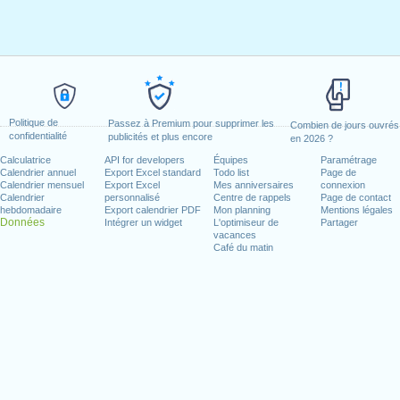
Politique de
Passez à Premium pour supprimer les
Combien de jours ouvrés
confidentialité
publicités et plus encore
en 2026 ?
Calculatrice
API for developers
Équipes
Paramétrage
Calendrier annuel
Export Excel standard
Todo list
Page de
Calendrier mensuel
Export Excel
Mes anniversaires
connexion
Calendrier
personnalisé
Centre de rappels
Page de contact
hebdomadaire
Export calendrier PDF
Mon planning
Mentions légales
Données
Intégrer un widget
L'optimiseur de
Partager
vacances
Café du matin