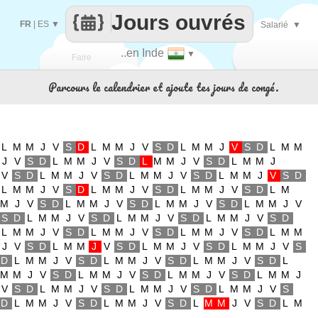
Jours ouvrés
FR
|
ES
▼
Salarié
▼
..en Inde
▼
Faire
Parcours le calendrier et ajoute tes jours de congé.
que
L
M
M
J
V
S
D
L
M
M
J
V
S
D
L
M
M
J
V
S
D
L
M
M
J
V
S
D
L
M
M
J
V
S
D
L
M
M
J
V
S
D
L
M
M
J
V
S
D
L
M
M
J
V
S
D
L
M
M
J
V
S
D
L
M
M
J
V
S
D
L
M
M
J
V
S
D
L
M
M
J
V
S
D
L
M
M
J
V
S
D
L
M
M
J
V
S
D
L
M
M
J
V
S
D
L
M
M
J
V
S
D
L
M
M
J
V
S
D
L
M
M
J
V
S
D
L
M
M
J
V
S
D
L
M
M
J
V
S
D
L
M
M
J
V
S
D
L
M
M
J
V
S
D
L
M
M
J
V
S
D
L
M
M
J
V
S
D
L
M
M
J
V
S
D
L
M
M
J
V
S
D
L
M
M
J
V
S
D
L
M
M
J
V
S
D
L
M
M
J
V
S
D
L
M
M
J
V
S
D
L
M
M
J
V
S
D
L
M
M
J
V
S
D
L
M
M
J
V
S
D
L
M
M
J
V
S
D
L
M
M
J
V
S
D
L
M
M
J
V
S
D
L
M
M
J
V
S
D
L
M
M
J
V
S
D
L
M
M
J
V
S
D
L
M
M
J
V
S
D
L
M