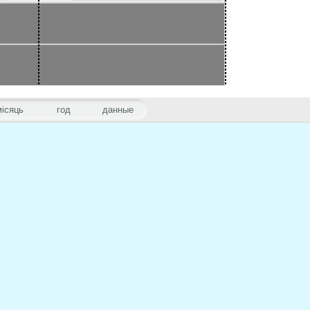
місяць
год
данные