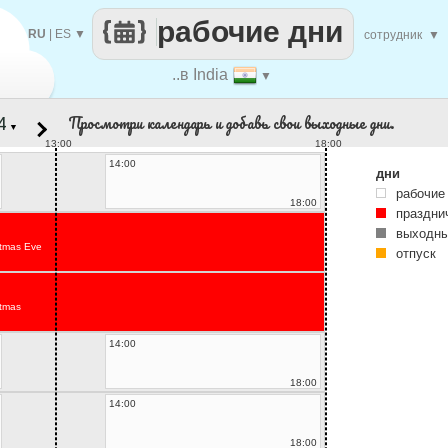
рабочие дни
RU
|
ES
▼
сотрудник
▼
..в India
▼
Просмотри календарь и добавь свои выходные дни.
▼
13:00
18:00
14:00
дни
рабочие
18:00
праздни
выходны
stmas Eve
отпуск
stmas
14:00
18:00
14:00
18:00