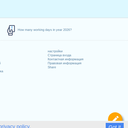
How many working days in year 2026?
настройки
Страница входа
Контактная информация
й
Правовая информация
Share
ка
Оп
privacy policy.
Got it