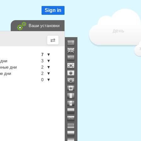
Sign in
Ваши установки
день
7
▼
 дни
3
▼
чные дни
2
▼
е дни
2
▼
0
▼