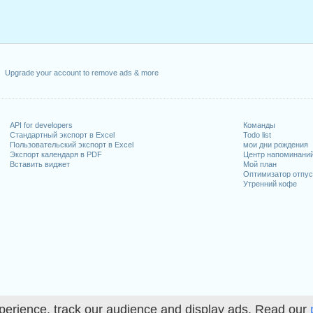
Upgrade your account to remove ads & more
API for developers
Команды
Стандартный экспорт в Excel
Todo list
Пользовательский экспорт в Excel
мои дни рождения
Экспорт календаря в PDF
Центр напоминани
Вставить виджет
Мой план
Оптимизатор отпус
Утренний кофе
perience, track our audience and display ads. Read our