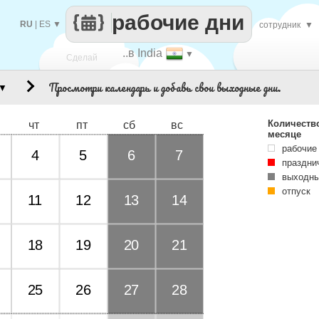
рабочие дни
RU
|
ES
▼
сотрудник
▼
..в India
▼
Сделай
Просмотри календарь и добавь свои выходные дни.
▼
каждый
Количеств
чт
пт
сб
вс
месяце
рабочие
4
5
6
7
праздни
выходны
отпуск
11
12
13
14
18
19
20
21
25
26
27
28