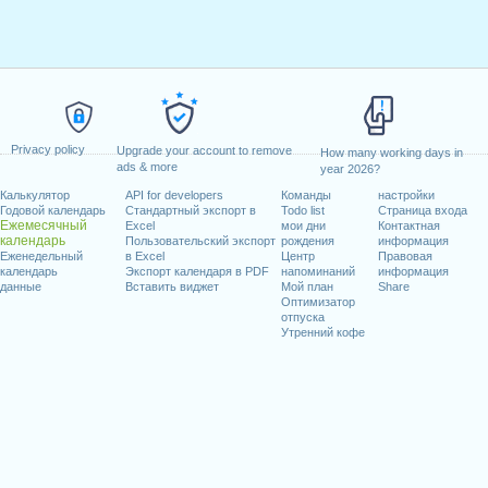
Privacy policy
Upgrade your account to remove
How many working days in
ads & more
year 2026?
Калькулятор
API for developers
Команды
настройки
Годовой календарь
Стандартный экспорт в
Todo list
Страница входа
Ежемесячный
Excel
мои дни
Контактная
календарь
Пользовательский экспорт
рождения
информация
Еженедельный
в Excel
Центр
Правовая
календарь
Экспорт календаря в PDF
напоминаний
информация
данные
Вставить виджет
Мой план
Share
Оптимизатор
отпуска
Утренний кофе