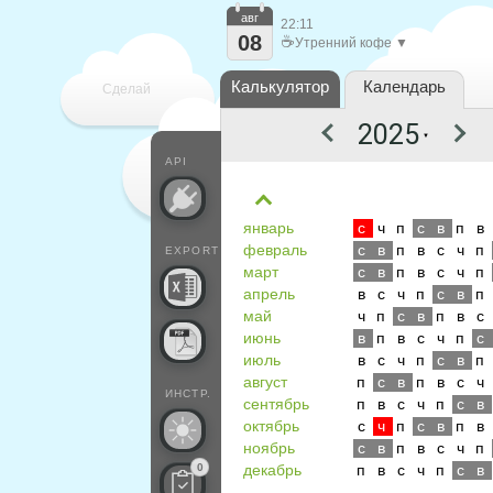
авг
22:11
08
☕
Утренний кофе ▼
Калькулятор
Календарь
Сделай
▼
каждый
API
январь
с
ч
п
с
в
п
в
февраль
с
в
п
в
с
ч
п
EXPORT
март
с
в
п
в
с
ч
п
апрель
в
с
ч
п
с
в
п
май
ч
п
с
в
п
в
с
июнь
в
п
в
с
ч
п
с
июль
в
с
ч
п
с
в
п
август
п
с
в
п
в
с
ч
ИНСТР.
сентябрь
п
в
с
ч
п
с
в
октябрь
с
ч
п
с
в
п
в
ноябрь
с
в
п
в
с
ч
п
0
декабрь
п
в
с
ч
п
с
в