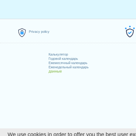
Privacy policy
Калькулятор
Годовой календарь
Ежемесячный календарь
Еженедельный календарь
данные
We use cookies in order to offer you the best user ex