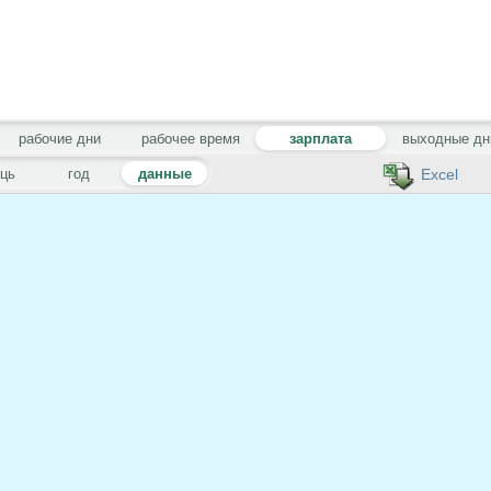
рабочие дни
рабочее время
зарплата
выходные дн
яць
год
данные
Excel