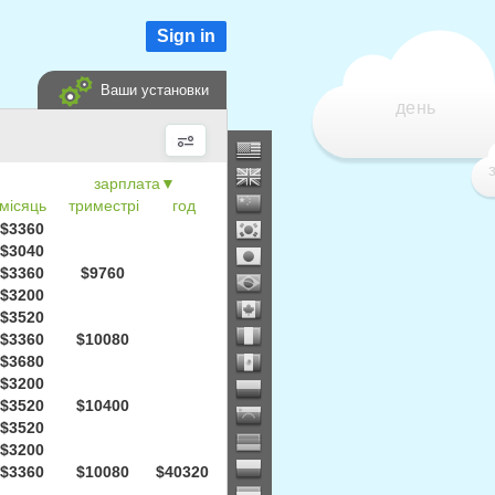
Sign in
Ваши установки
день
▼
місяць
триместрі
год
$3360
$3040
$3360
$9760
$3200
$3520
$3360
$10080
$3680
$3200
$3520
$10400
$3520
$3200
$3360
$10080
$40320